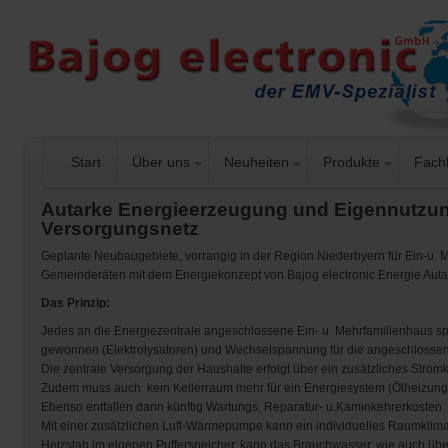
Start
Über uns
Neuheiten
Produkte
Fach
Autarke Energieerzeugung und Eigennutzung
Versorgungsnetz
Geplante Neubaugebiete, vorrangig in der Region Niederbyern für Ein-u. 
Gemeinderäten mit dem Energiekonzept von Bajog electronic Energie Auta
Das Prinzip:
Jedes an die Energiezentrale angeschlossene Ein- u. Mehrfamilienhaus speis
gewonnen (Elektrolysatoren) und Wechselspannung für die angeschlossen
Die zentrale Versorgung der Haushalte erfolgt über ein zusätzliches Stromk
Zudem muss auch kein Kellerraum mehr für ein Energiesystem (Ölheizung, 
Ebenso entfallen dann künftig Wartungs, Reparatur- u.Kaminkehrerkosten.
Mit einer zusätzlichen Luft-Wärmepumpe kann ein individuelles Raumklim
Heizstab im eigenen Pufferspeicher, kann das Brauchwasser, wie auch üb