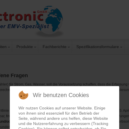
iten
Produkte
Fachberichte
Spezifikationsformulare
ffene Fragen
hler) für Strom, Gas, Wasser, soll die Voraussetzung schaffen, dass die Erfassun
 Abrechnung für den Energieversorger ohne zusätzlichen Personalaufwand (Ablesung
Wir benutzen Cookies
Wir nutzen Cookies auf unserer Website. Einige
tlinie 2006/32/EG zur Energieeffizienz und zu Energiedienstleistungen vom 5. Ap
von ihnen sind essenziell für den Betrieb der
bar, finanziell vertretbar und im Vergleich zu den potenziellen Energieeinsparun
Seite, während andere uns helfen, diese Website
g und/oder -kühlung und Warmbrauchwasser
individuelle Zähler zu wettbewerbsori
und die Nutzererfahrung zu verbessern (Tracking
unden und die tatsächliche Nutzungszeit widerspiegeln.
Cookies). Sie können selbst entscheiden, ob Sie