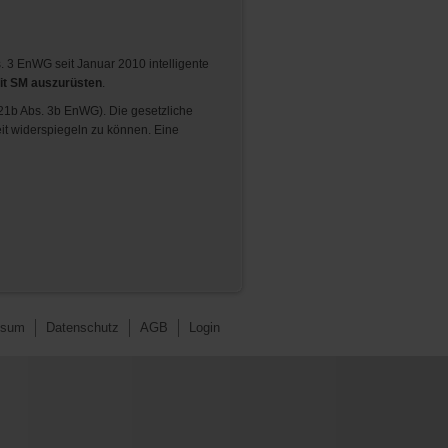
. 3 EnWG seit Januar 2010 intelligente
mit SM auszurüsten
.
21b Abs. 3b EnWG). Die gesetzliche
it widerspiegeln zu können. Eine
ssum
Datenschutz
AGB
Login