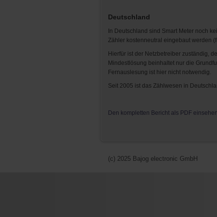
Deutschland
In Deutschland sind Smart Meter noch kei
Zähler kostenneutral eingebaut werden (
Hierfür ist der Netzbetreiber zuständig
Mindestlösung beinhaltet nur die Grundf
Fernauslesung ist hier nicht notwendig.
Seit 2005 ist das Zählwesen in Deutschland
Den kompletten Bericht als PDF einsehe
(c) 2025 Bajog electronic GmbH